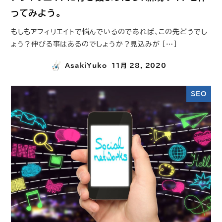
ってみよう。
もしもアフィリエイトで悩んでいるのであれば、この先どうでし
ょう？伸びる事はあるのでしょうか？見込みが […]
AsakiYuko
11月 28, 2020
SEO