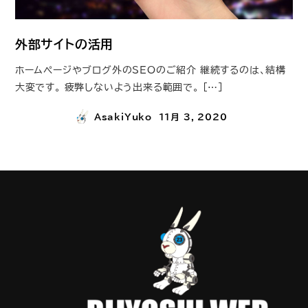
外部サイトの活用
ホームページやブログ外のSEOのご紹介 継続するのは、結構
大変です。 疲弊しないよう出来る範囲で。 […]
AsakiYuko
11月 3, 2020